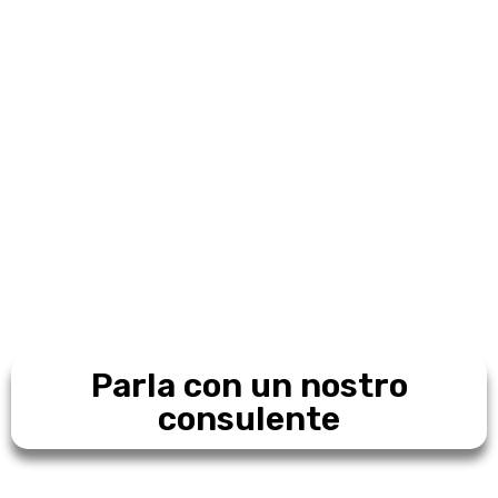
Parla con un nostro
Home
consulente
Chi siamo
Il team