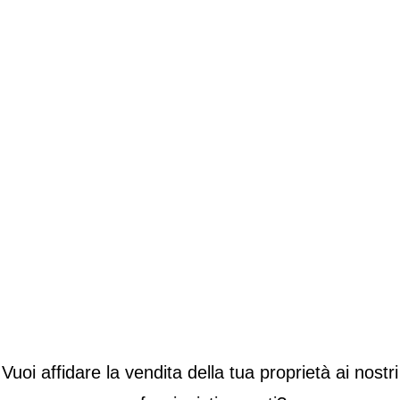
migliore.
Un sistema rapido per vendere al miglior
prezzo.
Vuoi affidare la vendita della tua proprietà ai nostri