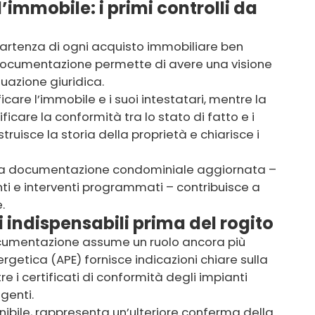
immobile: i primi controlli da
partenza di ogni acquisto immobiliare ben
 documentazione permette di avere una visione
uazione giuridica.
icare l’immobile e i suoi intestatari, mentre la
icare la conformità tra lo stato di fatto e i
ostruisce la storia della proprietà e chiarisce i
e la documentazione condominiale aggiornata –
i e interventi programmati – contribuisce a
.
 indispensabili prima del rogito
documentazione assume un ruolo ancora più
ergetica (APE) fornisce indicazioni chiare sulla
 i certificati di conformità degli impianti
genti.
ponibile, rappresenta un’ulteriore conferma della