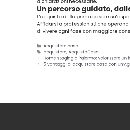
dichiarazioni necessarie.
Un percorso guidato, dalla
L’acquisto della prima casa è un’esper
Affidarsi a professionisti che operan
di vivere ogni fase con maggiore con
Categorie
Acquistare casa
Tag
acquistare
,
AcquistoCasa
Home staging a Palermo: valorizzare un i
5 vantaggi di acquistare casa con un’A