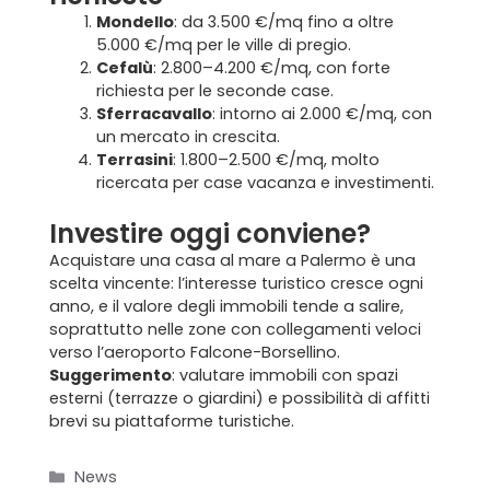
Mondello
: da 3.500 €/mq fino a oltre
5.000 €/mq per le ville di pregio.
Cefalù
: 2.800–4.200 €/mq, con forte
richiesta per le
seconde case
.
Sferracavallo
: intorno ai 2.000 €/mq, con
un mercato in crescita.
Terrasini
: 1.800–2.500 €/mq, molto
ricercata per case vacanza e investimenti.
Investire oggi conviene?
Acquistare una casa al mare a Palermo è una
scelta vincente: l’interesse turistico cresce ogni
anno, e il valore degli immobili tende a salire,
Home
soprattutto nelle zone con collegamenti veloci
verso l’
aeroporto Falcone-Borsellino
.
Suggerimento
: valutare immobili con spazi
Chi siamo
esterni (terrazze o giardini) e possibilità di affitti
brevi su piattaforme turistiche.
Il team
Categorie
News
Formula BRAVA