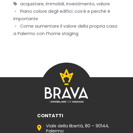
Tag
acquistare
,
immobili
,
investimento
,
valore
Piano colore degli edifici: cos’è e perché è
Servizi per i clienti
importante
Come aumentare il valore della propria casa
Servizi per gli agenti
a Palermo con l’home staging
I nostri immobili
Blog
Contatti
CONTATTI
Viale della libertà, 80 – 90144,
Palermo