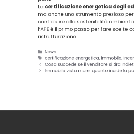
La
certificazione energetica degli edi
ma anche uno strumento prezioso per v
contribuire alla sostenibilità ambienta
l’APE è il primo passo per fare scelte c
ristrutturazione.
Categorie
News
Tag
certificazione energetica
,
immobile
,
incen
Cosa succede se il venditore si tira ind
Immobile vista mare: quanto incide la po