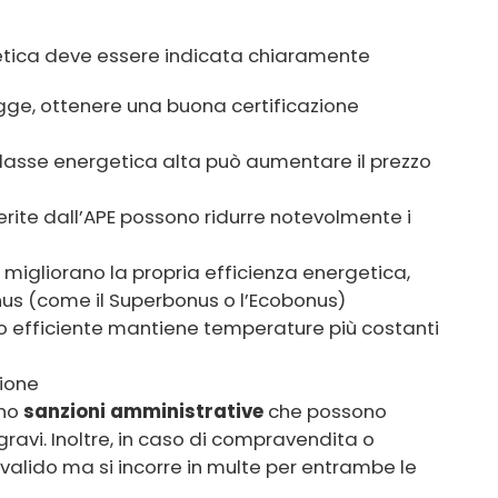
getica deve essere indicata chiaramente
egge, ottenere una buona certificazione
classe energetica alta può aumentare il prezzo
gerite dall’APE possono ridurre notevolmente i
he migliorano la propria efficienza energetica,
onus (come il Superbonus o l’Ecobonus)
cio efficiente mantiene temperature più costanti
zione
ano
sanzioni amministrative
che possono
 gravi. Inoltre, in caso di compravendita o
 valido ma si incorre in multe per entrambe le