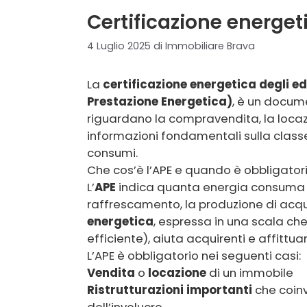
Certificazione energet
4 Luglio 2025
di
Immobiliare Brava
La
certificazione energetica degli edi
Prestazione Energetica)
, è un docume
riguardano la compravendita, la locazio
informazioni fondamentali sulla classe 
consumi.
Che cos’è l’APE e quando è obbligator
L’
APE
indica quanta energia consuma un 
raffrescamento, la produzione di acqua
energetica
, espressa in una scala che
efficiente), aiuta acquirenti e affittuar
L’APE è obbligatorio nei seguenti casi:
Vendita
o
locazione
di un immobile
Ristrutturazioni importanti
che coinv
dell’involucro