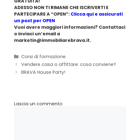
GRATUITA!
ADESSO NON TI RIMANE CHE ISCRIVERTI E
PARTECIPARE A “OPEN”:
Clicca qui e assicurati
Chi siamo
un post per OPEN
Vuoi avere maggiori informazioni?
Contattaci
Il team
o inviaci un’email a
marketin@immobiliarebrava.it.
Formula BRAVA
Corsi di formazione
Servizi per i clienti
Vendere casa o affittare: cosa conviene?
BRAVA House Party!
Servizi per gli agenti
I nostri immobili
Lascia un commento
Blog
Contatti