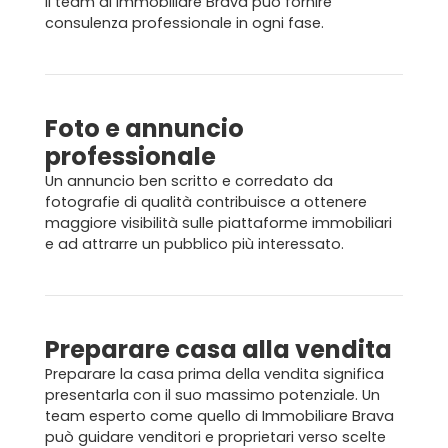
Il team di Immobiliare Brava può fornire
consulenza professionale in ogni fase.
Formula BRAVA
Servizi per i clienti
Foto e annuncio
Servizi per gli agenti
professionale
Un annuncio ben scritto e corredato da
I nostri immobili
fotografie di qualità contribuisce a ottenere
maggiore visibilità sulle
piattaforme immobiliari
Blog
e ad attrarre un pubblico più interessato.
Contatti
Preparare casa alla vendita
Preparare la casa prima della vendita significa
presentarla con il suo massimo potenziale. Un
team esperto come quello di Immobiliare Brava
può guidare venditori e proprietari verso scelte