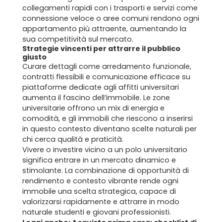
collegamenti rapidi con i trasporti e servizi come
connessione veloce o aree comuni rendono ogni
appartamento più attraente, aumentando la
sua competitività sul mercato.
Strategie vincenti per attrarre il pubblico
giusto
Curare dettagli come arredamento funzionale,
Home
contratti flessibili e comunicazione efficace su
piattaforme dedicate agli affitti universitari
Chi siamo
aumenta il fascino dell’immobile. Le zone
universitarie offrono un mix di energia e
Il team
comodità, e gli immobili che riescono a inserirsi
in questo contesto diventano scelte naturali per
chi cerca qualità e praticità.
Formula BRAVA
Vivere o investire vicino a un polo universitario
significa entrare in un mercato dinamico e
Servizi per i clienti
stimolante. La combinazione di opportunità di
rendimento e contesto vibrante rende ogni
Servizi per gli agenti
immobile una scelta strategica, capace di
valorizzarsi rapidamente e attrarre in modo
I nostri immobili
naturale studenti e giovani professionisti.