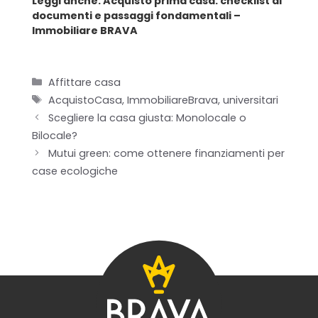
Leggi anche:
Acquisto prima casa: checklist di
documenti e passaggi fondamentali –
Blog
Immobiliare BRAVA
Contatti
Categorie
Affittare casa
Tag
AcquistoCasa
,
ImmobiliareBrava
,
universitari
Scegliere la casa giusta: Monolocale o
Bilocale?
Mutui green: come ottenere finanziamenti per
case ecologiche