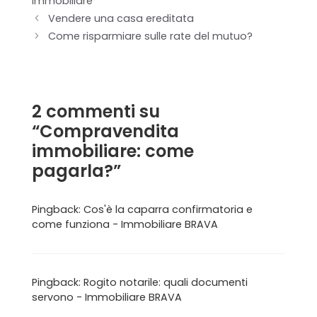
immobiliare
Vendere una casa ereditata
Home
Come risparmiare sulle rate del mutuo?
Chi siamo
Il team
2 commenti su
“Compravendita
Formula BRAVA
immobiliare: come
Servizi per i clienti
pagarla?”
Servizi per gli agenti
Pingback:
Cos'è la caparra confirmatoria e
come funziona - Immobiliare BRAVA
I nostri immobili
Blog
Pingback:
Rogito notarile: quali documenti
servono - Immobiliare BRAVA
Contatti