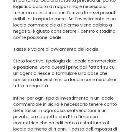
importanza. Qualora l’attività preveda un punto
logistico adibito a magazzino, è necessario
tenere in considerazione l’arrivo di mezzi pesanti
adibiti al trasporto merci. Se l’investimento in un
locale commerciale a Palermo viene adibito a
negozio, è giusto considerare il centro cittadino
come posizione ideale.
Home
Tasse e valore di avviamento del locale
Chi siamo
Stato locativo, tipologia del locale commerciale
Il team
e posizione. Sono questi i principali fattori su cui
un’agenzia riesce a formulare una base che
consenta di investire in un locale commerciale in
Formula BRAVA
tutta tranquillità.
Servizi per i clienti
Infine, per ogni tipo di investimento in un locale
commerciale in Sicilia è necessario tenere conto
Servizi per gli agenti
delle tasse. In ogni caso, se il venditore è un
privato, un soggetto con P.I. o l’impresa
costruttrice che ha edificato o ristrutturato il
I nostri immobili
locale da meno di 4 anni, il costo dell’imposta di