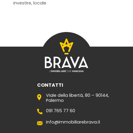
investire
,
locale
Home
Chi siamo
Il team
Formula BRAVA
Servizi per i clienti
Servizi per gli agenti
CONTATTI
I nostri immobili
Viale della libertà, 80 – 90144,
Palermo
Blog
091 765 77 60
Contatti
info@immobiliarebrava.it