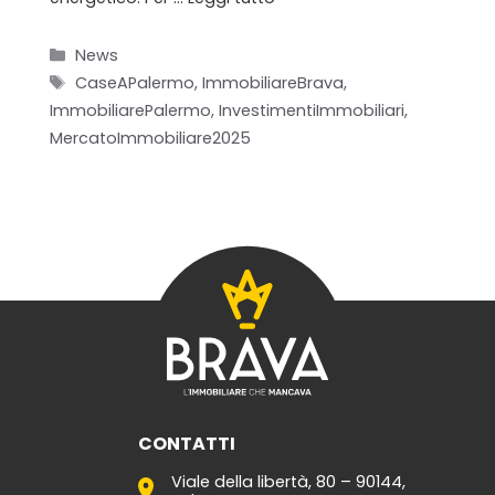
Categorie
News
Tag
CaseAPalermo
,
ImmobiliareBrava
,
Home
ImmobiliarePalermo
,
InvestimentiImmobiliari
,
MercatoImmobiliare2025
Chi siamo
Il team
Formula BRAVA
Servizi per i clienti
Servizi per gli agenti
I nostri immobili
CONTATTI
Blog
Viale della libertà, 80 – 90144,