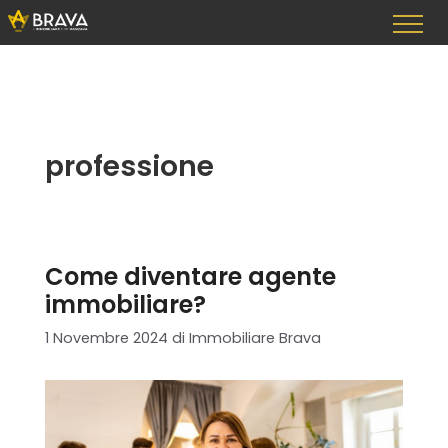
Vai
al
contenuto
professione
Come diventare agente
immobiliare?
1 Novembre 2024
di
Immobiliare Brava