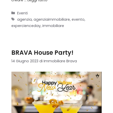
Categorie
Eventi
Tag
agenzia
,
agenziaimmobiliare
,
evento
,
expercienceday
,
immobiliare
BRAVA House Party!
14 Giugno 2023
di
Immobiliare Brava