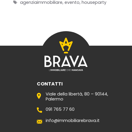
Tag
agenziaimmobiliare
,
evento
,
houseparty
CONTATTI
Viale della libertà, 80 – 90144,
Palermo
091 765 77 60
info@immobiliarebrava.it