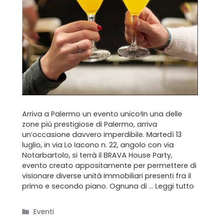
Home
Chi siamo
Il team
Formula BRAVA
Servizi per i clienti
Arriva a Palermo un evento unico!In una delle
zone più prestigiose di Palermo, arriva
Servizi per gli agenti
un’occasione davvero imperdibile. Martedì 13
luglio, in via Lo Iacono n. 22, angolo con via
I nostri immobili
Notarbartolo, si terrà il BRAVA House Party,
evento creato appositamente per permettere di
Blog
visionare diverse unità immobiliari presenti fra il
primo e secondo piano. Ognuna di …
Leggi tutto
Contatti
Categorie
Eventi