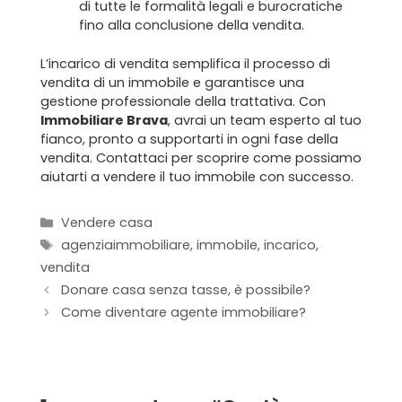
Il team
di tutte le formalità legali e burocratiche
fino alla conclusione della vendita.
Formula BRAVA
L’incarico di vendita semplifica il processo di
vendita di un immobile e garantisce una
Servizi per i clienti
gestione professionale della trattativa. Con
Immobiliare Brava
, avrai un team esperto al tuo
Servizi per gli agenti
fianco, pronto a supportarti in ogni fase della
vendita. Contattaci per scoprire come possiamo
I nostri immobili
aiutarti a vendere il tuo immobile con successo.
Blog
Categorie
Vendere casa
Tag
agenziaimmobiliare
,
immobile
,
incarico
,
Contatti
vendita
Donare casa senza tasse, è possibile?
Come diventare agente immobiliare?