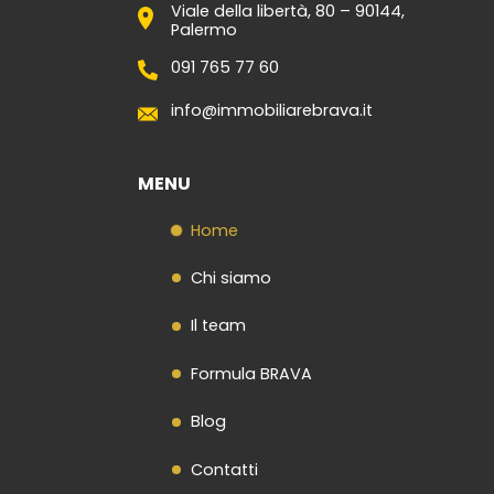
Viale della libertà, 80 – 90144,
Contatti
Palermo
091 765 77 60
info@immobiliarebrava.it
MENU
Home
Chi siamo
Il team
Formula BRAVA
Blog
Contatti