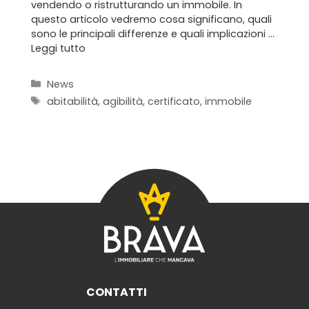
vendendo o ristrutturando un immobile. In
questo articolo vedremo cosa significano, quali
sono le principali differenze e quali implicazioni …
Leggi tutto
Home
Categorie
News
Chi siamo
Tag
abitabilità
,
agibilità
,
certificato
,
immobile
Il team
Formula BRAVA
Servizi per i clienti
Servizi per gli agenti
I nostri immobili
CONTATTI
Blog