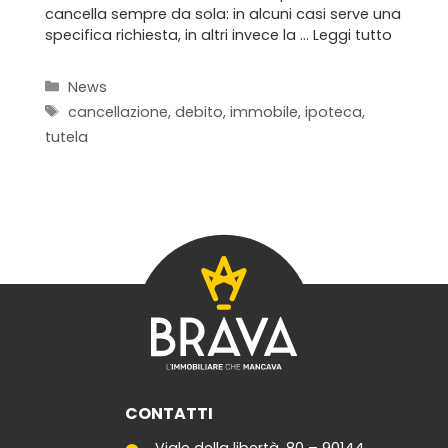
cancella sempre da sola: in alcuni casi serve una
specifica richiesta, in altri invece la …
Leggi tutto
Categorie
Home
News
Tag
cancellazione
,
debito
,
immobile
,
ipoteca
,
Chi siamo
tutela
Il team
Formula BRAVA
Servizi per i clienti
Servizi per gli agenti
I nostri immobili
CONTATTI
Blog
Viale della libertà, 80 – 90144,