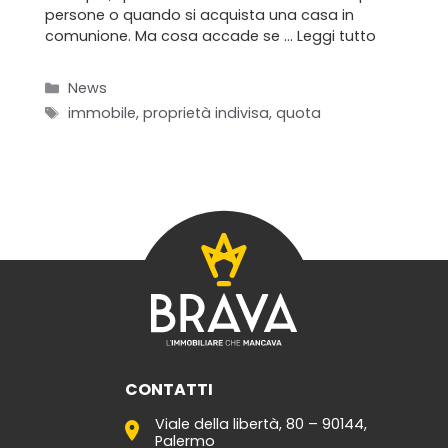
Contatti
persone o quando si acquista una casa in
comunione. Ma cosa accade se …
Leggi tutto
Categorie
News
Tag
immobile
,
proprietà indivisa
,
quota
CONTATTI
Viale della libertà, 80 – 90144,
Palermo