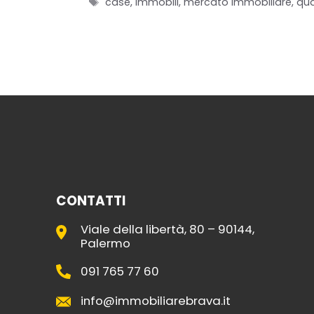
Tag
case
,
immobili
,
mercato immobiliare
,
qua
CONTATTI
Viale della libertà, 80 – 90144,
Palermo
091 765 77 60
info@immobiliarebrava.it