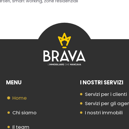
rtieri
,
smart working
,
zone residenziali
MENU
I NOSTRI SERVIZI
Servizi per i clienti
Home
Servizi per gli age
Chi siamo
I nostri immobili
Il team