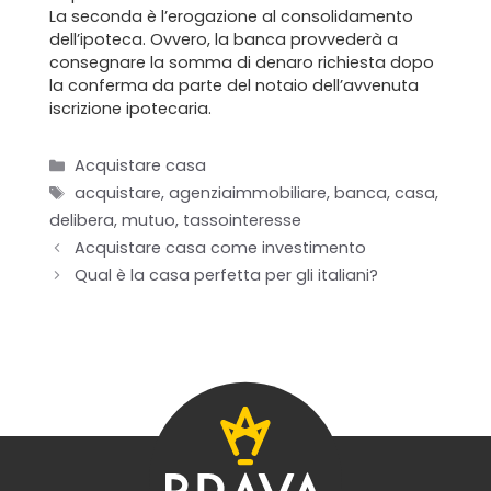
La seconda è l’erogazione al consolidamento
Blog
dell’ipoteca. Ovvero, la banca provvederà a
consegnare la somma di denaro richiesta dopo
Contatti
la conferma da parte del notaio dell’avvenuta
iscrizione ipotecaria.
Categorie
Acquistare casa
Tag
acquistare
,
agenziaimmobiliare
,
banca
,
casa
,
delibera
,
mutuo
,
tassointeresse
Acquistare casa come investimento
Qual è la casa perfetta per gli italiani?