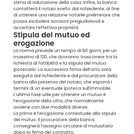
stima di valutazione della casa. Infine, la banca
contatterà il notaio scelto dal richiedente, al fine
di ottenere una relazione notarile preliminare che
possa escludere iscrizioni pregiudizievoli e
accertare l’effettiva proprietà.
Stipula del mutuo ed
erogazione
Home
La norma prevede un tempo di 60 giorni, per un
Chi siamo
massimo di 120, che dovranno trascorrere tra la
richiesta di fattibilità e la stipula del mutuo
ipotecario. La successiva firma dell’atto sarà
Il team
eseguita dal richiedente e dal procuratore della
banca alla presenza del notaio, che esporrà i
Formula BRAVA
termini di un eventuale ipoteca sull’immobile.
L’ultima fase utile per ottenere un mutuo è
Servizi per i clienti
l’erogazione della cifra, che normalmente
avviene con due modalità diverse.
La prima è l’erogazione contestuale alla stipula
Servizi per gli agenti
del mutuo. Il procuratore della banca
consegnerà l’assegno circolare al mutuatario
I nostri immobili
dopo la firma del contratto.