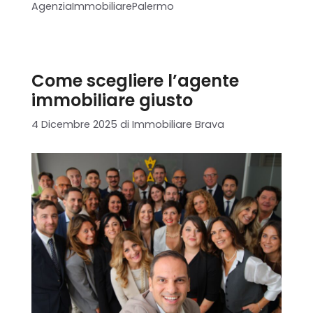
AgenziaImmobiliarePalermo
Chi siamo
Il team
Come scegliere l’agente
Formula BRAVA
immobiliare giusto
4 Dicembre 2025
di
Immobiliare Brava
Servizi per i clienti
Servizi per gli agenti
I nostri immobili
Blog
Contatti