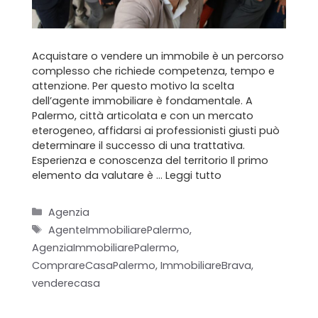
Acquistare o vendere un immobile è un percorso
complesso che richiede competenza, tempo e
attenzione. Per questo motivo la scelta
dell’agente immobiliare è fondamentale. A
Palermo, città articolata e con un mercato
eterogeneo, affidarsi ai professionisti giusti può
determinare il successo di una trattativa.
Esperienza e conoscenza del territorio Il primo
elemento da valutare è …
Leggi tutto
Categorie
Agenzia
Tag
AgenteImmobiliarePalermo
,
AgenziaImmobiliarePalermo
,
ComprareCasaPalermo
,
ImmobiliareBrava
,
venderecasa