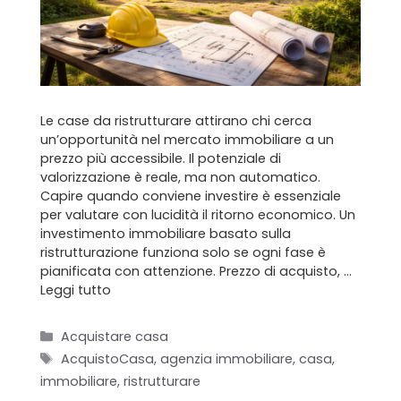
Chi siamo
Il team
Formula BRAVA
Le case da ristrutturare attirano chi cerca
un’opportunità nel mercato immobiliare a un
prezzo più accessibile. Il potenziale di
Servizi per i clienti
valorizzazione è reale, ma non automatico.
Capire quando conviene investire è essenziale
Servizi per gli agenti
per valutare con lucidità il ritorno economico. Un
investimento immobiliare basato sulla
I nostri immobili
ristrutturazione funziona solo se ogni fase è
pianificata con attenzione. Prezzo di acquisto, …
Blog
Leggi tutto
Contatti
Categorie
Acquistare casa
Tag
AcquistoCasa
,
agenzia immobiliare
,
casa
,
immobiliare
,
ristrutturare