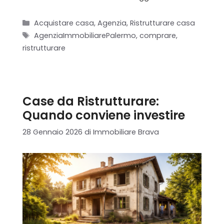
Categorie
Acquistare casa
,
Agenzia
,
Ristrutturare casa
Tag
AgenziaImmobiliarePalermo
,
comprare
,
ristrutturare
Case da Ristrutturare:
Quando conviene investire
28 Gennaio 2026
di
Immobiliare Brava
Home