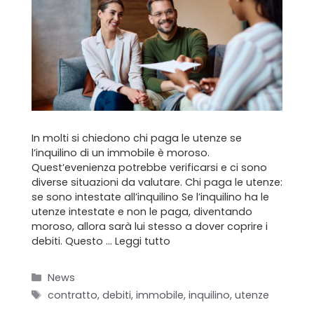
Home
Chi siamo
Il team
Formula BRAVA
Servizi per i clienti
In molti si chiedono chi paga le utenze se
l’inquilino di un immobile è moroso.
Quest’evenienza potrebbe verificarsi e ci sono
Servizi per gli agenti
diverse situazioni da valutare. Chi paga le utenze:
se sono intestate all’inquilino Se l’inquilino ha le
I nostri immobili
utenze intestate e non le paga, diventando
moroso, allora sarà lui stesso a dover coprire i
Blog
debiti. Questo …
Leggi tutto
Contatti
Categorie
News
Tag
contratto
,
debiti
,
immobile
,
inquilino
,
utenze