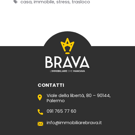
Tag
casa
,
immobile
,
stress
,
trasloco
Home
Chi siamo
Il team
Formula BRAVA
Servizi per i clienti
Servizi per gli agenti
CONTATTI
I nostri immobili
Viale della libertà, 80 – 90144,
Palermo
Blog
091 765 77 60
Contatti
info@immobiliarebrava.it