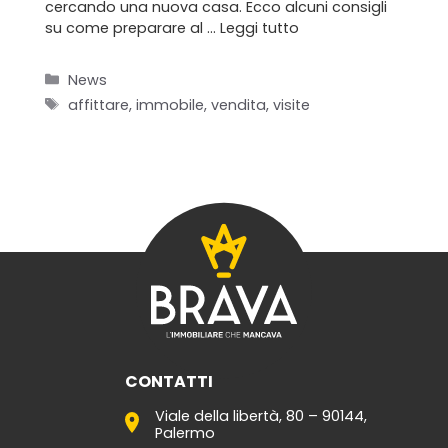
cercando una nuova casa. Ecco alcuni consigli
su come preparare al …
Leggi tutto
Home
Categorie
News
Tag
affittare
,
immobile
,
vendita
,
visite
Chi siamo
Il team
Formula BRAVA
Servizi per i clienti
Servizi per gli agenti
I nostri immobili
CONTATTI
Blog
Viale della libertà, 80 – 90144,
Palermo