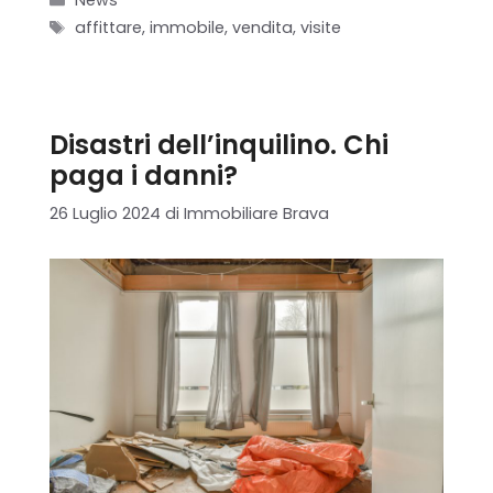
News
Tag
affittare
,
immobile
,
vendita
,
visite
Disastri dell’inquilino. Chi
paga i danni?
26 Luglio 2024
di
Immobiliare Brava