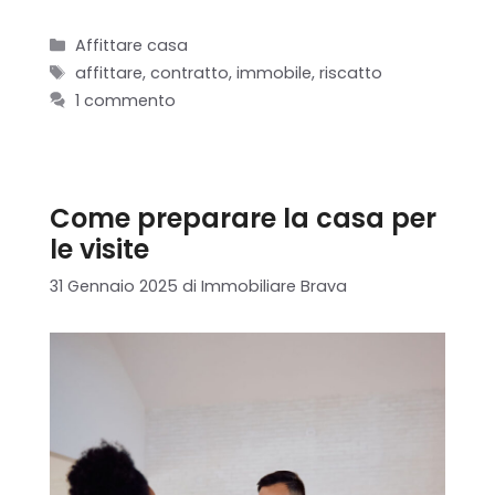
Categorie
Affittare casa
Tag
affittare
,
contratto
,
immobile
,
riscatto
1 commento
Come preparare la casa per
le visite
31 Gennaio 2025
di
Immobiliare Brava
Home
Chi siamo
Il team