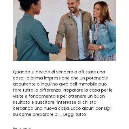
Formula BRAVA
Servizi per i clienti
Servizi per gli agenti
I nostri immobili
Blog
Contatti
Quando si decide di vendere o affittare una
casa, la prima impressione che un potenziale
acquirente o inquilino avrà dell’immobile può
fare tutta la differenza. Preparare la casa per le
visite è fondamentale per ottenere un buon
risultato e suscitare l’interesse di chi sta
cercando una nuova casa. Ecco alcuni consigli
su come preparare al …
Leggi tutto
Categorie