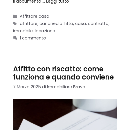
il documento …
Leggi tutto
Categorie
Affittare casa
Tag
affittare
,
canonediaffitto
,
casa
,
contratto
,
immobile
,
locazione
1 commento
Affitto con riscatto: come
funziona e quando conviene
7 Marzo 2025
di
Immobiliare Brava