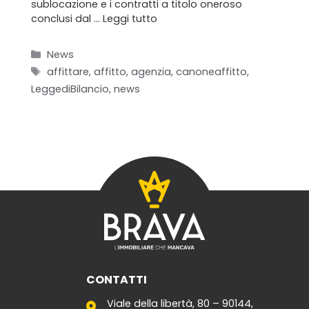
sublocazione e i contratti a titolo oneroso
conclusi dal …
Leggi tutto
Categorie
News
Tag
affittare
,
affitto
,
agenzia
,
canoneaffitto
,
LeggediBilancio
,
news
CONTATTI
Viale della libertà, 80 – 90144,