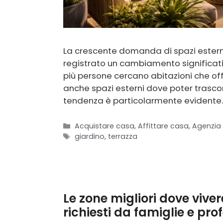
La crescente domanda di spazi esterni
registrato un cambiamento significati
più persone cercano abitazioni che off
anche spazi esterni dove poter trascor
tendenza è particolarmente evidente. 
Categorie
Acquistare casa
,
Affittare casa
,
Agenzia
Tag
giardino
,
terrazza
Le zone migliori dove viver
richiesti da famiglie e prof