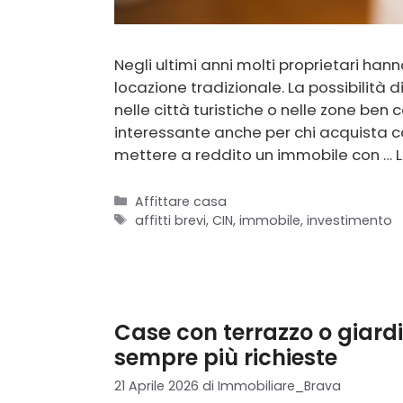
Negli ultimi anni molti proprietari hann
locazione tradizionale. La possibilità d
nelle città turistiche o nelle zone be
interessante anche per chi acquista ca
mettere a reddito un immobile con …
Categorie
Affittare casa
Tag
affitti brevi
,
CIN
,
immobile
,
investimento
Case con terrazzo o giard
sempre più richieste
21 Aprile 2026
di
Immobiliare_Brava