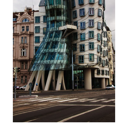
Home
Chi siamo
Il team
Formula BRAVA
Servizi per i clienti
Servizi per gli agenti
I nostri immobili