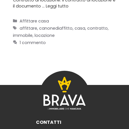
il documento …
Leggi tutto
Categorie
Affittare casa
Home
Tag
affittare
,
canonediaffitto
,
casa
,
contratto
,
immobile
,
locazione
Chi siamo
1 commento
Il team
Formula BRAVA
Servizi per i clienti
Servizi per gli agenti
I nostri immobili
CONTATTI
Blog