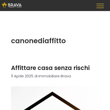
Vai
al
contenuto
canonediaffitto
Affittare casa senza rischi
11 Aprile 2025
di
Immobiliare Brava