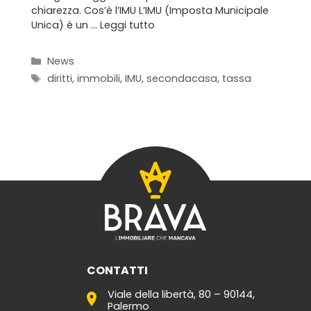
Contatti
chiarezza. Cos’è l’IMU L’IMU (Imposta Municipale
Unica) è un …
Leggi tutto
Categorie
News
Tag
diritti
,
immobili
,
IMU
,
secondacasa
,
tassa
CONTATTI
Viale della libertà, 80 – 90144,
Palermo