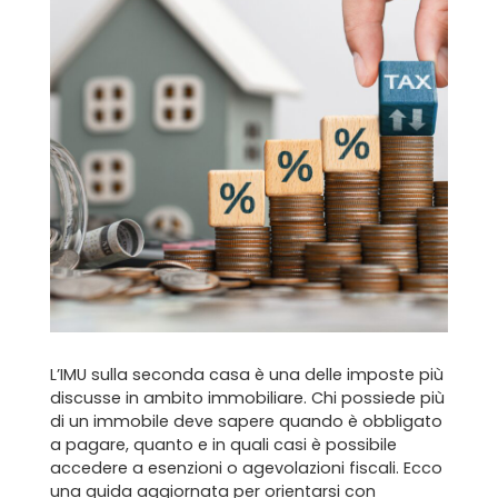
Home
Chi siamo
Il team
Formula BRAVA
Servizi per i clienti
Servizi per gli agenti
L’IMU sulla seconda casa è una delle imposte più
discusse in ambito immobiliare. Chi possiede più
I nostri immobili
di un immobile deve sapere quando è obbligato
a pagare, quanto e in quali casi è possibile
Blog
accedere a esenzioni o agevolazioni fiscali. Ecco
una guida aggiornata per orientarsi con