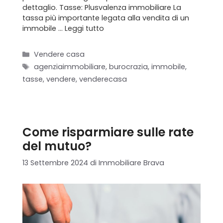
dettaglio. Tasse: Plusvalenza immobiliare La
tassa più importante legata alla vendita di un
immobile …
Leggi tutto
Categorie
Vendere casa
Tag
agenziaimmobiliare
,
burocrazia
,
immobile
,
tasse
,
vendere
,
venderecasa
Come risparmiare sulle rate
del mutuo?
13 Settembre 2024
di
Immobiliare Brava
Home
Chi siamo
Il team