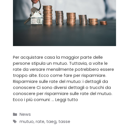
Formula BRAVA
Servizi per i clienti
Servizi per gli agenti
I nostri immobili
Per acquistare casa la maggior parte delle
persone stipula un mutuo. Tuttavia, a volte le
Blog
rate da versare mensilmente potrebbero essere
troppo alte. Ecco come fare per risparmiare.
Contatti
Risparmiare sulle rate del mutuo: i dettagli da
conoscere Ci sono diversi dettagli o trucchi da
conoscere per risparmiare sulle rate del mutuo.
Ecco i più comuni: …
Leggi tutto
Categorie
News
Tag
mutuo
,
rate
,
taeg
,
tasse