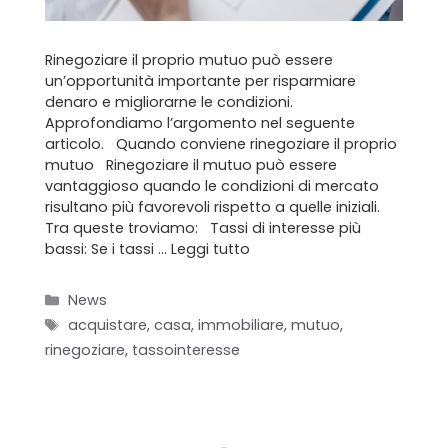
Rinegoziare il proprio mutuo può essere
un’opportunità importante per risparmiare
denaro e migliorarne le condizioni.
Approfondiamo l’argomento nel seguente
articolo. Quando conviene rinegoziare il proprio
mutuo Rinegoziare il mutuo può essere
vantaggioso quando le condizioni di mercato
Home
risultano più favorevoli rispetto a quelle iniziali.
Tra queste troviamo: Tassi di interesse più
Chi siamo
bassi: Se i tassi …
Leggi tutto
Il team
Categorie
News
Tag
acquistare
,
casa
,
immobiliare
,
mutuo
,
Formula BRAVA
rinegoziare
,
tassointeresse
Servizi per i clienti
Servizi per gli agenti