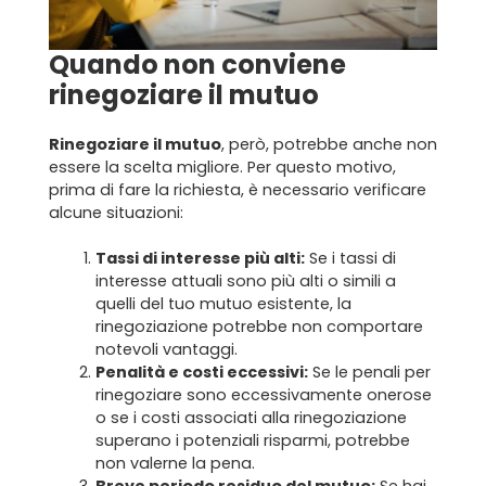
Servizi per gli agenti
Quando non conviene
rinegoziare il mutuo
I nostri immobili
Blog
Rinegoziare il mutuo
, però, potrebbe anche non
essere la scelta migliore. Per questo motivo,
prima di fare la richiesta, è necessario verificare
Contatti
alcune situazioni:
Tassi di interesse più alti:
Se i tassi di
interesse attuali sono più alti o simili a
quelli del tuo mutuo esistente, la
rinegoziazione potrebbe non comportare
notevoli vantaggi.
Penalità e costi eccessivi:
Se le penali per
rinegoziare sono eccessivamente onerose
o se i costi associati alla rinegoziazione
superano i potenziali risparmi, potrebbe
non valerne la pena.
Breve periodo residuo del mutuo:
Se hai