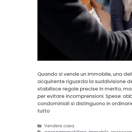
Quando si vende un immobile, una dell
acquirente riguarda la suddivisione de
stabilisce regole precise in merito, m
per evitare incomprensioni. Spese: obb
condominiali si distinguono in ordinari
tutto
Categorie
Vendere casa
Tag