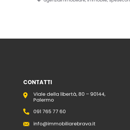
agenziaimmobiliare
,
immobile
,
spesecon
CONTATTI
Viale della libertà, 80 – 90144,
Palermo
091 765 77 60
info@immobiliarebrava.it