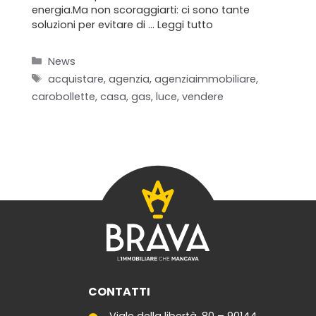
energia.Ma non scoraggiarti: ci sono tante
soluzioni per evitare di …
Leggi tutto
Categorie
Home
News
Tag
acquistare
,
agenzia
,
agenziaimmobiliare
,
Chi siamo
carobollette
,
casa
,
gas
,
luce
,
vendere
Il team
Formula BRAVA
Servizi per i clienti
Servizi per gli agenti
I nostri immobili
CONTATTI
Blog
Viale della libertà, 80 – 90144,