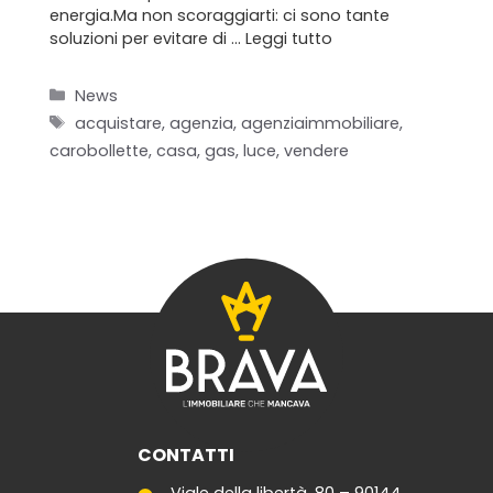
energia.Ma non scoraggiarti: ci sono tante
soluzioni per evitare di …
Leggi tutto
Categorie
Home
News
Tag
acquistare
,
agenzia
,
agenziaimmobiliare
,
Chi siamo
carobollette
,
casa
,
gas
,
luce
,
vendere
Il team
Formula BRAVA
Servizi per i clienti
Servizi per gli agenti
I nostri immobili
CONTATTI
Blog
Viale della libertà, 80 – 90144,