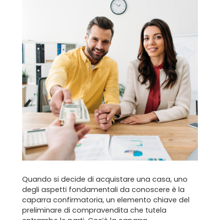
Home
Chi siamo
Il team
Formula BRAVA
Servizi per i clienti
Quando si decide di acquistare una casa, uno
Servizi per gli agenti
degli aspetti fondamentali da conoscere è la
caparra confirmatoria, un elemento chiave del
I nostri immobili
preliminare di compravendita che tutela