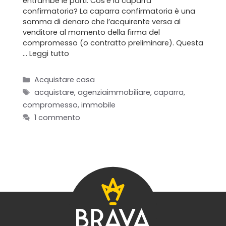
entrambe le parti. Cos’è la caparra
Blog
confirmatoria? La caparra confirmatoria è una
somma di denaro che l’acquirente versa al
venditore al momento della firma del
Contatti
compromesso (o contratto preliminare). Questa
…
Leggi tutto
Categorie
Acquistare casa
Tag
acquistare
,
agenziaimmobiliare
,
caparra
,
compromesso
,
immobile
1 commento