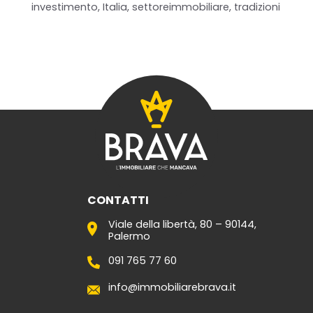
investimento
,
Italia
,
settoreimmobiliare
,
tradizioni
Home
Chi siamo
Il team
Formula BRAVA
Servizi per i clienti
Servizi per gli agenti
CONTATTI
I nostri immobili
Viale della libertà, 80 – 90144,
Palermo
Blog
091 765 77 60
Contatti
info@immobiliarebrava.it